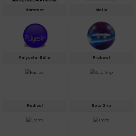
Hammer
Motiv
Polyester Bälle
Probowl
Radical
Roto Grip