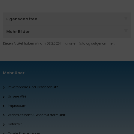
Eigenschaften
Mehr Bilder
Diesen Artikel haben wir am 06.12.2024 in unseren Katalog aufgenommen.
Mehr über...
Privatsphäre und Datenschutz
Unsere AGB
Impressum
Widerrufsrecht & Widerrufsformular
Lieferzeit
Cookie Einstellungen