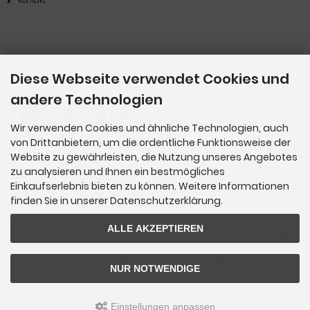
Kontakt
Zahlungsmethoden
Diese Webseite verwendet Cookies und
andere Technologien
Wir verwenden Cookies und ähnliche Technologien, auch
von Drittanbietern, um die ordentliche Funktionsweise der
Website zu gewährleisten, die Nutzung unseres Angebotes
zu analysieren und Ihnen ein bestmögliches
Einkaufserlebnis bieten zu können. Weitere Informationen
Newsletter-Anmeldung
finden Sie in unserer Datenschutzerklärung.
E-Mail-Adresse:
ALLE AKZEPTIEREN
Der Newsletter kann jederzeit hier oder in Ihrem Kundenkonto abbestellt werden.
NUR NOTWENDIGE
Einstellungen anpassen