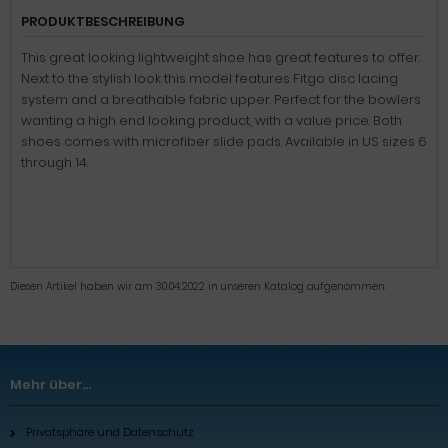
PRODUKTBESCHREIBUNG
This great looking lightweight shoe has great features to offer.
Next to the stylish look this model features Fitgo disc lacing
system and a breathable fabric upper. Perfect for the bowlers
wanting a high end looking product, with a value price. Both
shoes comes with microfiber slide pads. Available in US sizes 6
through 14.
Diesen Artikel haben wir am 30.04.2022 in unseren Katalog aufgenommen.
Mehr über...
Privatsphäre und Datenschutz