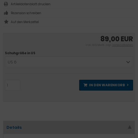
Artikeldatenblatt drucken
Rezension schreiben
89,00 EUR
inkl. 19 % MwSt. zzgl.
Versandkosten
Schuhgröße in US
US 6
IN DEN WARENKORB
Details