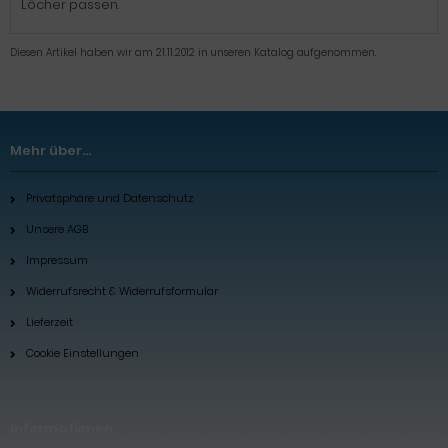
Löcher passen.
Diesen Artikel haben wir am 21.11.2012 in unseren Katalog aufgenommen.
Mehr über...
Privatsphäre und Datenschutz
Unsere AGB
Impressum
Widerrufsrecht & Widerrufsformular
Lieferzeit
Cookie Einstellungen
Informationen