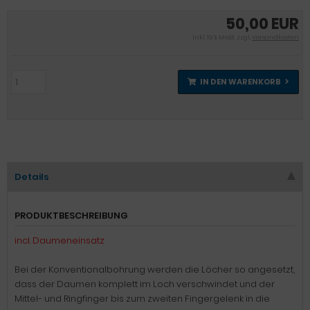
50,00 EUR
inkl. 19 % MwSt. zzgl.
Versandkosten
IN DEN WARENKORB
Details
PRODUKTBESCHREIBUNG
incl. Daumeneinsatz
Bei der Konventionalbohrung werden die Löcher so angesetzt,
dass der Daumen komplett im Loch verschwindet und der
Mittel- und Ringfinger bis zum zweiten Fingergelenk in die