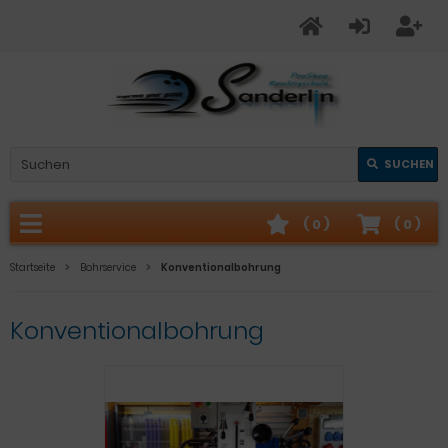
SUCHEN
(
0
)
(
0
)
Startseite
Bohrservice
Konventionalbohrung
Konventionalbohrung