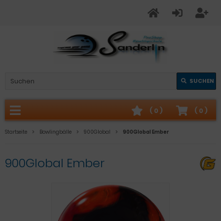
SUCHEN
(
0
)
(
0
)
Startseite
Bowlingbälle
900Global
900Global Ember
900Global Ember