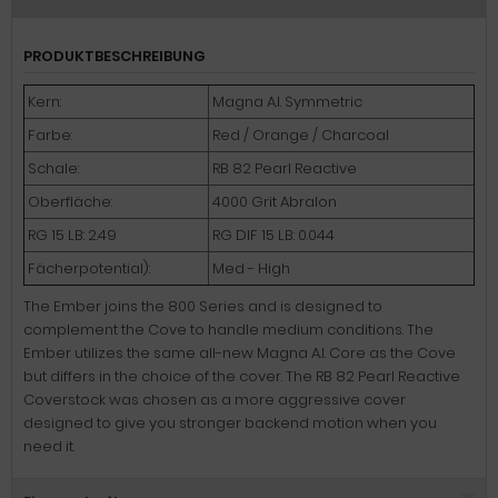
PRODUKTBESCHREIBUNG
Kern:
Magna A.I. Symmetric
Farbe:
Red / Orange / Charcoal
Schale:
RB 82 Pearl Reactive
Oberfläche:
4000 Grit Abralon
RG 15 LB: 2.49
RG DIF 15 LB: 0.044
Fächerpotential):
Med - High
The Ember joins the 800 Series and is designed to
complement the Cove to handle medium conditions. The
Ember utilizes the same all-new Magna A.I. Core as the Cove
but differs in the choice of the cover. The RB 82 Pearl Reactive
Coverstock was chosen as a more aggressive cover
designed to give you stronger backend motion when you
need it.