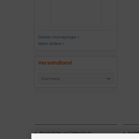
Dexter Homepage
»
Mehr Artikel
»
Versandland
Germany
Mehr über...
Inform
Privatsphäre und Datenschutz
Gutsc