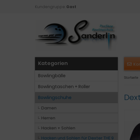
Kundengruppe:
Gast
Kategorien
Ko
Bowlingbälle
Startseite
Bowlingtaschen + Roller
Dext
Bowlingschuhe
Damen
Herren
Hacken + Sohlen
Hacken und Sohlen für Dexter THE 9