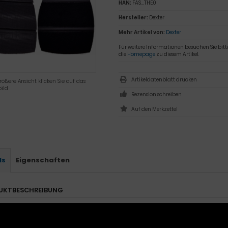
HAN:
FAS_THE0
Hersteller:
Dexter
Mehr Artikel von:
Dexter
Für weitere Informationen besuchen Sie bitt
die
Homepage
zu diesem Artikel.
Artikeldatenblatt drucken
rößere Ansicht klicken Sie auf das
ild
Rezension schreiben
ls
Eigenschaften
UKTBESCHREIBUNG