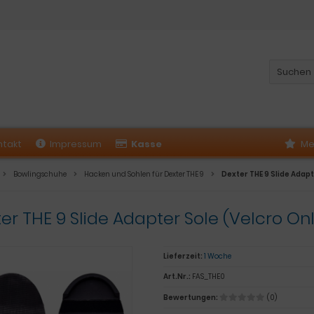
ntakt
Impressum
Kasse
Me
Bowlingschuhe
Hacken und Sohlen für Dexter THE 9
Dexter THE 9 Slide Adapt
er THE 9 Slide Adapter Sole (Velcro Onl
Lieferzeit:
1 Woche
Art.Nr.:
FAS_THE0
Bewertungen:
(0)