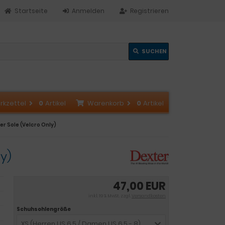
Startseite
Anmelden
Registrieren
SUCHEN
rkzettel
0
Artikel
Warenkorb
0
Artikel
er Sole (Velcro Only)
y)
47,00 EUR
inkl. 19 % MwSt. zzgl.
Versandkosten
Schuhsohlengröße
XS (Herren US 6,5 / Damen US 6,5 - 8)