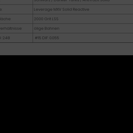
e:
Leverage MXV Solid Reactive
läche:
2000 Grit LSS
erhältnisse:
ölige Bahnen
: 2.48
#15 DIF: 0.055