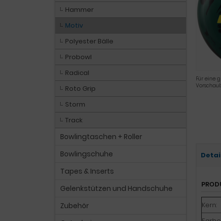
Hammer
Motiv
Polyester Bälle
Probowl
Radical
Für eine g
Vorschaub
Roto Grip
Storm
Track
Bowlingtaschen + Roller
Bowlingschuhe
Detai
Tapes & Inserts
PROD
Gelenkstützen und Handschuhe
Kern:
Zubehör
Farbe