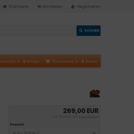
Startseite
Anmelden
Registrieren
SUCHEN
rkzettel
0
Artikel
Warenkorb
0
Artikel
269,00 EUR
inkl. 19 % MwSt. zzgl.
Versandkosten
Gewicht
15 lbs (6,82kg)