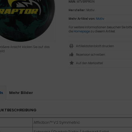
HAN:
MTVBRPRGN
Hersteller:
Motiv
Mehr Artikel von:
Motiv
Für weitere Informationen besuchen Sie bitt
die
Homepage
zu diesem Artikel.
Artikeldatenblatt drucken
rößere Ansicht klicken Sie auf das
ild
Rezension schreiben
ls
Mehr Bilder
UKTBESCHREIBUNG
Affliction™ V2 Symmetric
:
Schwarz / Dunkel-Türkis / Anthrazit Solid