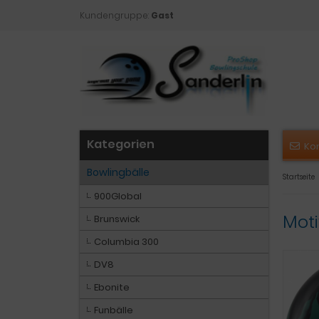
Kundengruppe:
Gast
Kategorien
Ko
Bowlingbälle
Startseite
900Global
Moti
Brunswick
Columbia 300
DV8
Ebonite
Funbälle