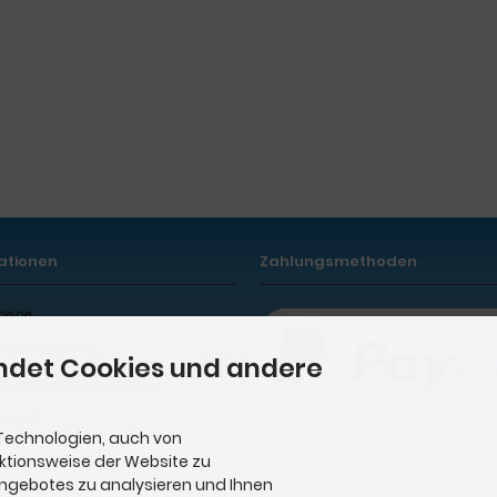
ationen
Zahlungsmethoden
heine
& Öffnungzeiten
ndet Cookies und andere
turservice für Bowlingbälle
App US
Technologien, auch von
taler Widerruf
nktionsweise der Website zu
Angebotes zu analysieren und Ihnen
ng & Versand