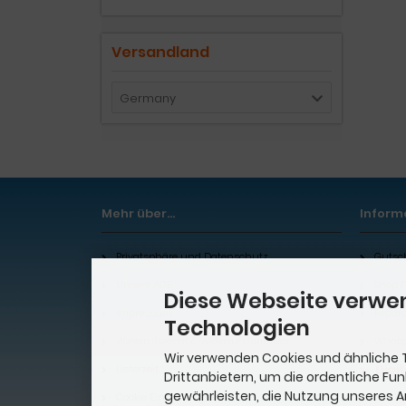
Versandland
Germany
Mehr über...
Inform
Privatsphäre und Datenschutz
Gutsc
Unsere AGB
Shop 
Diese Webseite verwe
Impressum
Repara
Technologien
Widerrufsrecht & Widerrufsformular
Whats
Wir verwenden Cookies und ähnliche 
Digi
Lieferzeit
Drittanbietern, um die ordentliche Fu
gewährleisten, die Nutzung unseres 
Cookie Einstellungen
Zahlu