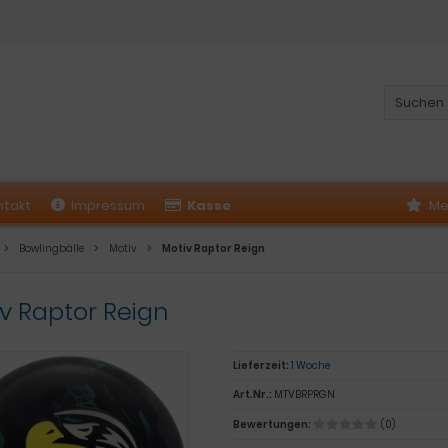
ntakt
Impressum
Kasse
Me
Bowlingbälle
Motiv
Motiv Raptor Reign
v Raptor Reign
Lieferzeit:
1 Woche
Art.Nr.:
MTVBRPRGN
Bewertungen:
(0)