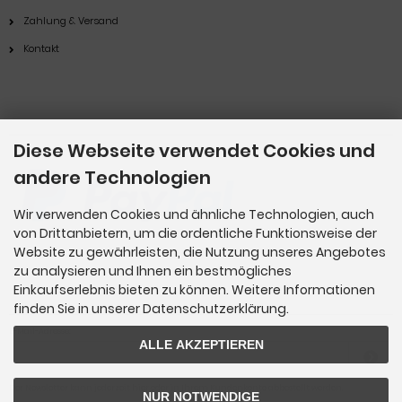
Zahlung & Versand
Kontakt
Zahlungsmethoden
Diese Webseite verwendet Cookies und
andere Technologien
Wir verwenden Cookies und ähnliche Technologien, auch
von Drittanbietern, um die ordentliche Funktionsweise der
Website zu gewährleisten, die Nutzung unseres Angebotes
zu analysieren und Ihnen ein bestmögliches
Einkaufserlebnis bieten zu können. Weitere Informationen
Newsletter-Anmeldung
finden Sie in unserer Datenschutzerklärung.
E-Mail-Adresse:
ALLE AKZEPTIEREN
Der Newsletter kann jederzeit hier oder in Ihrem Kundenkonto abbestellt werden.
NUR NOTWENDIGE