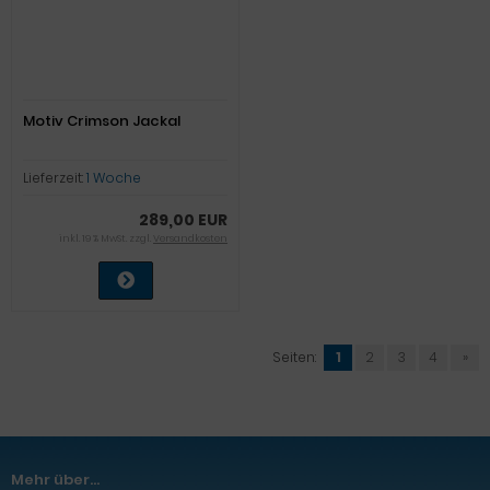
Motiv Crimson Jackal
Lieferzeit:
1 Woche
289,00 EUR
inkl. 19 % MwSt. zzgl.
Versandkosten
Seiten:
1
2
3
4
»
Mehr über...